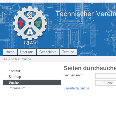
Home
Über uns
Geschichte
Termine
Sie sind hier: Suche
Seiten durchsuch
Kontakt
Suchen nach:
Sitemap
Suche
Impressum
Erweiterte Suche