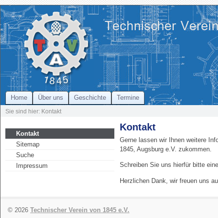
Home
Über uns
Geschichte
Termine
Sie sind hier: Kontakt
Kontakt
Kontakt
Gerne lassen wir Ihnen weitere In
Sitemap
1845, Augsburg e.V. zukommen.
Suche
Schreiben Sie uns hierfür bitte ein
Impressum
Herzlichen Dank, wir freuen uns au
© 2026
Technischer Verein von 1845 e.V.