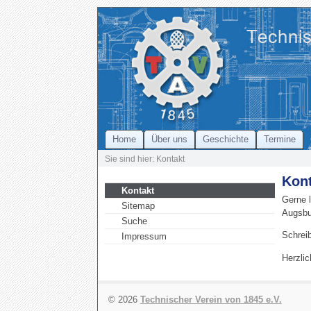
Home
Über uns
Geschichte
Termine
Sie sind hier: Kontakt
Kon
Kontakt
Gerne 
Sitemap
Augsbu
Suche
Schreib
Impressum
Herzlic
© 2026
Technischer Verein von 1845 e.V.