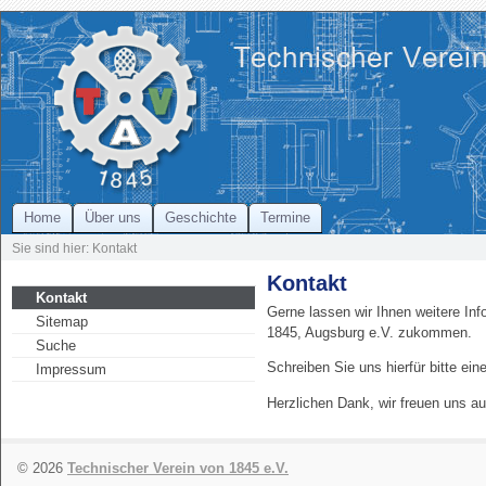
Home
Über uns
Geschichte
Termine
Sie sind hier: Kontakt
Kontakt
Kontakt
Gerne lassen wir Ihnen weitere In
Sitemap
1845, Augsburg e.V. zukommen.
Suche
Schreiben Sie uns hierfür bitte ein
Impressum
Herzlichen Dank, wir freuen uns au
© 2026
Technischer Verein von 1845 e.V.