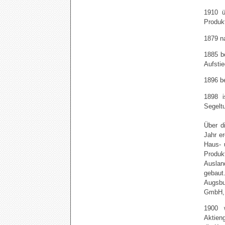
1910 
Produkt
1879 n
1885 
Aufsti
1896 be
1898 i
Segelt
Über d
Jahr e
Haus- 
Produk
Auslan
gebaut
Augsbu
GmbH, 
1900 
Aktien