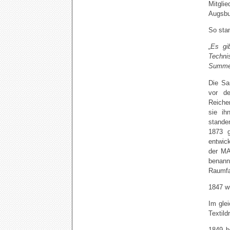
Mitgli
Augsbu
So sta
„Es gi
Techni
Summe 
Die Sa
vor d
Reiche
sie ih
stande
1873 g
entwic
der MA
benann
Raumfa
1847 w
Im glei
Textild
1849 b