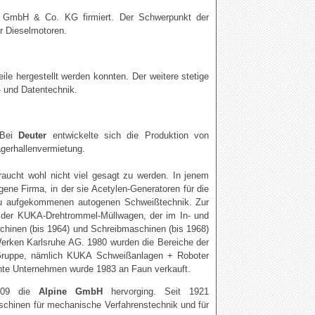
r GmbH & Co. KG firmiert. Der Schwerpunkt der
ür Dieselmotoren.
.
e hergestellt werden konnten. Der weitere stetige
 und Datentechnik.
 Bei
Deuter
entwickelte sich die Produktion von
gerhallenvermietung.
aucht wohl nicht viel gesagt zu werden. In jenem
gene Firma, in der sie Acetylen-Generatoren für die
neu aufgekommenen autogenen Schweißtechnik. Zur
 der KUKA-Drehtrommel-Müllwagen, der im In- und
chinen (bis 1964) und Schreibmaschinen (bis 1968)
Werken Karlsruhe AG. 1980 wurden die Bereiche der
-Gruppe, nämlich KUKA Schweißanlagen + Roboter
e Unternehmen wurde 1983 an Faun verkauft.
909 die
Alpine GmbH
hervorging. Seit 1921
aschinen für mechanische Verfahrenstechnik und für