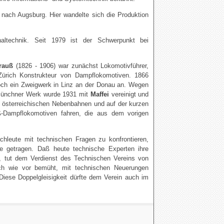
 nach Augsburg. Hier wandelte sich die Produktion
altechnik. Seit 1979 ist der Schwerpunkt bei
rauß
(1826 - 1906) war zunächst Lokomotivführer,
n Zürich Konstrukteur von Dampflokomotiven. 1866
och ein Zweigwerk in Linz an der Donau an. Wegen
 Münchner Werk wurde 1931 mit
Maffei
vereinigt und
 österreichischen Nebenbahnen und auf der kurzen
Dampflokomotiven fahren, die aus dem vorigen
hleute mit technischen Fragen zu konfrontieren,
te getragen. Daß heute technische Experten ihre
n, tut dem Verdienst des Technischen Vereins von
ach wie vor bemüht, mit technischen Neuerungen
iese Doppelgleisigkeit dürfte dem Verein auch im