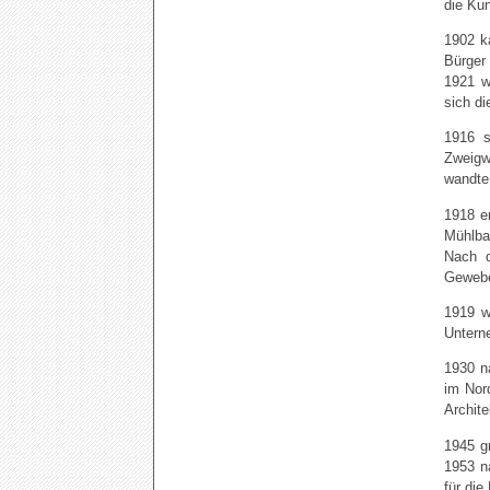
die Kun
1902 k
Bürger
1921 w
sich d
1916 s
Zweigw
wandte
1918 e
Mühlba
Nach d
Gewebe
1919 w
Untern
1930 n
im Nor
Archite
1945 g
1953 n
für die