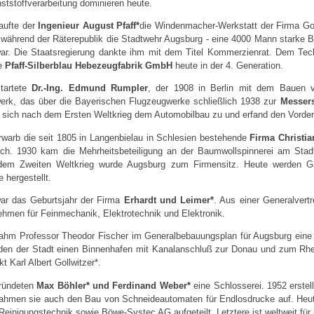
ststoffverarbeitung dominieren heute.
aufte der
Ingenieur August Pfaff*
die Windenmacher-Werkstatt der Firma Go
 während der Räterepublik die Stadtwehr Augsburg - eine 4000 Mann starke 
ar. Die Staatsregierung dankte ihm mit dem Titel Kommerzienrat. Dem Tec
ie
Pfaff-Silberblau Hebezeugfabrik GmbH
heute in der 4. Generation.
tartete
Dr.-Ing. Edmund Rumpler
, der 1908 in Berlin mit dem Bauen 
erk, das über die Bayerischen Flugzeugwerke schließlich 1938 zur
Messer
 sich nach dem Ersten Weltkrieg dem Automobilbau zu und erfand den Vorder
rwarb die seit 1805 in Langenbielau in Schlesien bestehende
Firma Christia
ch. 1930 kam die Mehrheitsbeteiligung an der Baumwollspinnerei am Stad
em Zweiten Weltkrieg wurde Augsburg zum Firmensitz. Heute werden Gar
 hergestellt.
ar das Geburtsjahr der Firma
Erhardt und Leimer*
. Aus einer Generalvert
ehmen für Feinmechanik, Elektrotechnik und Elektronik.
ahm Professor Theodor Fischer im Generalbebauungsplan für Augsburg eine a
den der Stadt einen Binnenhafen mit Kanalanschluß zur Donau und zum Rhei
kt Karl Albert Gollwitzer*.
ründeten
Max Böhler* und Ferdinand Weber*
eine Schlosserei. 1952 erstel
ahmen sie auch den Bau von Schneideautomaten für Endlosdrucke auf. Heut
 Reinigungstechnik sowie Böwe-Systec AG aufgeteilt. Letztere ist weltweit fü