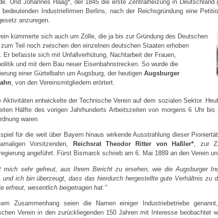
de. Und Johannes Haag*, der 1845 die erste Zentralheizung in Deutschland 
n bedeutenden Industriefirmen Berlins, nach der Reichsgründung eine Petit
gesetz anzuregen.
rein kümmerte sich auch um Zölle, die ja bis zur Gründung des Deutschen
 zum Teil noch zwischen den einzelnen deutschen Staaten erhoben
 Er befasste sich mit Unfallverhütung, Nachtarbeit der Frauen,
politik und mit dem Bau neuer Eisenbahnstrecken. So wurde die
tierung einer Gürtelbahn um Augsburg, der heutigen
Augsburger
bahn
, von den Vereinsmitgliedern erörtert.
e Aktivitäten entwickelte der Technische Verein auf dem sozialen Sektor. Heu
eiten Hälfte des vorigen Jahrhunderts Arbeitszeiten von morgens 6 Uhr bis
rdnung waren.
spiel für die weit über Bayern hinaus wirkende Ausstrahlung dieser Pioniert
amaligen Vorsitzenden,
Reichsrat Theodor Ritter von Haßler*
, zur Z
regierung angeführt. Fürst Bismarck schrieb am 6. Mai 1889 an den Verein un
t mich sehr gefreut, aus Ihrem Bericht zu ersehen, wie die Augsburger Indu
 und ich bin überzeugt, dass das hierdurch hergestellte gute Verhältnis zu d
ie erfreut, wesentlich beigetragen hat."
sem Zusammenhang seien die Namen einiger Industriebetriebe genan
schen Verein in den zurückliegenden 150 Jahren mit Interesse beobachtet w