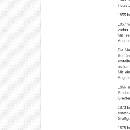
Holzsto
1855 b
1857 w
vorher
Mit se
Augsbu
Die Ma
Bemühu
erstel
es kam 
Mit ei
Augsbu
1866 n
Produ
Greiffe
1873 
entwic
Großge
1875 