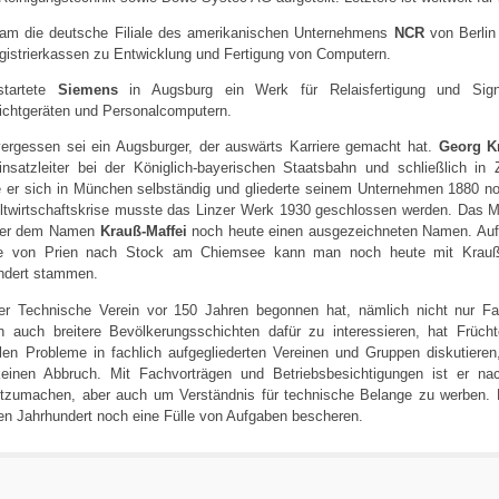
am die deutsche Filiale des amerikanischen Unternehmens
NCR
von Berlin
gistrierkassen zu Entwicklung und Fertigung von Computern.
startete
Siemens
in Augsburg ein Werk für Relaisfertigung und Sign
ichtgeräten und Personalcomputern.
vergessen sei ein Augsburger, der auswärts Karriere gemacht hat.
Georg K
insatzleiter bei der Königlich-bayerischen Staatsbahn und schließlich i
 er sich in München selbständig und gliederte seinem Unternehmen 1880 n
ltwirtschaftskrise musste das Linzer Werk 1930 geschlossen werden. Das
ter dem Namen
Krauß-Maffei
noch heute einen ausgezeichneten Namen. Auf
e von Prien nach Stock am Chiemsee kann man noch heute mit Krauß-
ndert stammen.
r Technische Verein vor 150 Jahren begonnen hat, nämlich nicht nur Fac
n auch breitere Bevölkerungsschichten dafür zu interessieren, hat Früch
llen Probleme in fachlich aufgegliederten Vereinen und Gruppen diskutiere
einen Abbruch. Mit Fachvorträgen und Betriebsbesichtigungen ist er n
tzumachen, aber auch um Verständnis für technische Belange zu werben. D
en Jahrhundert noch eine Fülle von Aufgaben bescheren.