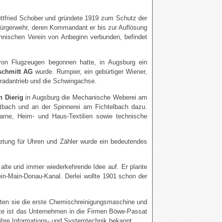
ttfried Schober und gründete 1919 zum Schutz der
Bürgerwehr, deren Kommandant er bis zur Auflösung
hnischen Verein von Anbeginn verbunden, befindet
von Flugzeugen begonnen hatte, in Augsburg ein
schmitt AG
wurde. Rumpier, ein gebürtiger Wiener,
radantrieb und die Schwingachse.
n Dierig
in Augsburg die Mechanische Weberei am
tbach und an der Spinnerei am Fichtelbach dazu.
ne, Heim- und Haus-Textilien sowie technische
retung für Uhren und Zähler wurde ein bedeutendes
lte und immer wiederkehrende Idee auf. Er plante
n-Main-Donau-Kanal. Derlei wollte 1901 schon der
lten sie die erste Chemischreinigungsmaschine und
e ist das Unternehmen in die Firmen Böwe-Passat
r ihre Informations- und Systemtechnik bekannt.