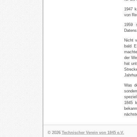
1947 k
von Re
1959 
Datens
Nicht 
bald E
machte
der We
hat un
Streck
Jahrhu
Was de
sonder
spezie
1845 k
bekann
nächst
© 2026
Technischer Verein von 1845 e.V.