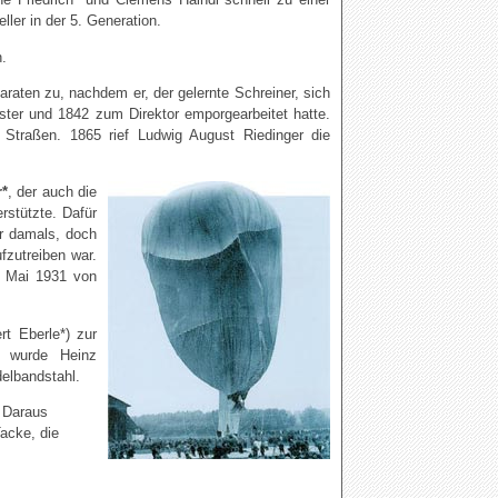
ller in der 5. Generation.
n.
ten zu, nachdem er, der gelernte Schreiner, sich
ter und 1842 zum Direktor emporgearbeitet hatte.
 Straßen. 1865 rief Ludwig August Riedinger die
r*
, der auch die
stützte. Dafür
r damals, doch
ufzutreiben war.
. Mai 1931 von
t Eberle*) zur
1 wurde Heinz
delbandstahl.
. Daraus
acke, die