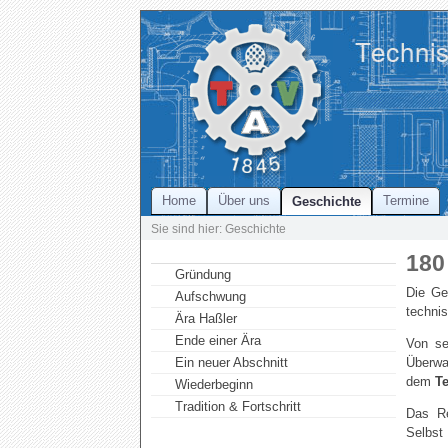
Home
Über uns
Termine
Geschichte
Sie sind hier: Geschichte
180
Gründung
Die Ge
Aufschwung
technis
Ära Haßler
Ende einer Ära
Von se
Überwa
Ein neuer Abschnitt
dem
T
Wiederbeginn
Tradition & Fortschritt
Das Re
Selbst