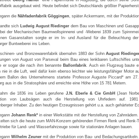
ffabrik ausgebaut wird. Heute befindet sich Deutschlands größter Papierherste
egann die
Nähfadenfabrik Göggingen
, später Ackermann, mit der Produktio
andte sich
Ludwig August Riedinger
dem Bau von Maschinen und Gasappara
 bei der Mechanischen Baumwollspinnerei und -Weberei 1839 zum Spinnmeis
inen Gasanstalten sorgte er im In- und Ausland für die Beleuchtung der
rger Buntweberei ins Leben.
schinen- und Bronzewarenfabrik übernahm 1883 der Sohn
August Riedinge
ngen von August von Parseval beim Bau eines lenkbaren Luftschiffes unter
lte er sogar die nach ihm benannte
Ballonfabrik
. Auch ein Flugzeug baute e
nie in die Luft, weil dafür kein ebenso leichter wie leistungsfähiger Motor a
nem Ballon des Unternehmens startete Professor Auguste Piccard* am 27
rg aus in die Stratosphäre und erreichte eine Höhe von 15 781 Metern.
ahm die 1836 ins Leben gerufene
J.N. Eberle & Cie GmbH
(Jean Norber
ktion von Laubsägen auch die Herstellung von Uhrfedern auf. 198
nberger Inhaber. Zu den heutigen Erzeugnissen gehört u.a. auch gehärteter E
begann
Johann Renk*
in einer Werkstätte mit der Herstellung von Zahnrädern
kelten sich die heute zum MAN-Konzern gehörenden Firmen Renk und Renk-T
triebe für Land- und Wasserfahrzeuge sowie für stationäre Anlagen bauen.
begann
Wilhelm Zeuner
mit der Produktion von Bau- und Bedachungsartikeln.