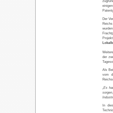
zugrun
einige
Patent
Der Ve
Reichs
wurden.
Fracht
Projek
Lokal
Weiter
der zw
Tageso
Als Bei
vom d
Reichs
„Es ha
sorgen,
Industr
In die
Techni