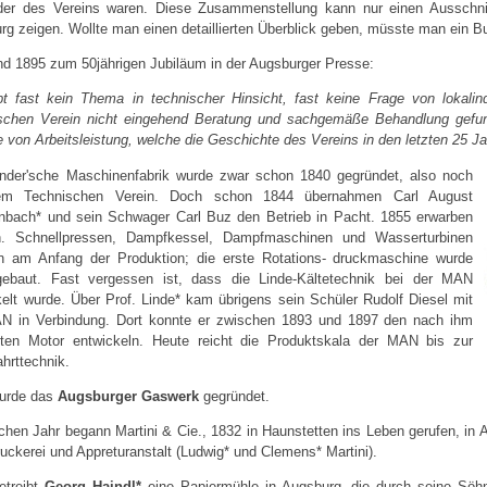
eder des Vereins waren. Diese Zusammenstellung kann nur einen Ausschnitt 
rg zeigen. Wollte man einen detaillierten Überblick geben, müsste man ein B
nd 1895 zum 50jährigen Jubiläum in der Augsburger Presse:
bt fast kein Thema in technischer Hinsicht, fast keine Frage von lokalindu
schen Verein nicht eingehend Beratung und sachgemäße Behandlung gefund
von Arbeitsleistung, welche die Geschichte des Vereins in den letzten 25 Ja
nder'sche Maschinenfabrik wurde zwar schon 1840 gegründet, also noch
em Technischen Verein. Doch schon 1844 übernahmen Carl August
nbach* und sein Schwager Carl Buz den Betrieb in Pacht. 1855 erwarben
n. Schnellpressen, Dampfkessel, Dampfmaschinen und Wasserturbinen
n am Anfang der Produktion; die erste Rotations- druckmaschine wurde
ebaut. Fast vergessen ist, dass die Linde-Kältetechnik bei der MAN
kelt wurde. Über Prof. Linde* kam übrigens sein Schüler Rudolf Diesel mit
N in Verbindung. Dort konnte er zwischen 1893 und 1897 den nach ihm
ten Motor entwickeln. Heute reicht die Produktskala der MAN bis zur
hrttechnik.
urde das
Augsburger Gaswerk
gegründet.
chen Jahr begann Martini & Cie., 1832 in Haunstetten ins Leben gerufen, in 
ruckerei und Appreturanstalt (Ludwig* und Clemens* Martini).
etreibt
Georg Haindl*
eine Papiermühle in Augsburg, die durch seine Söhn