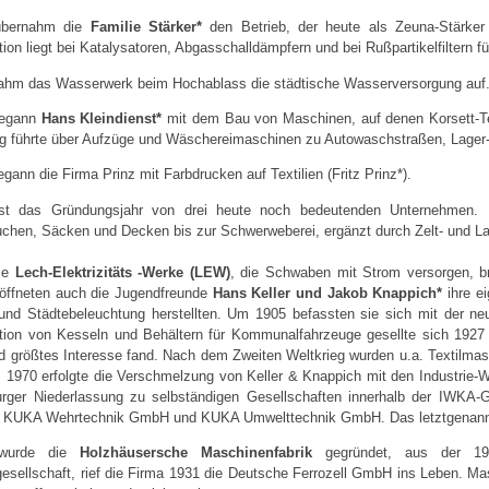
übernahm die
Familie Stärker*
den Betrieb, der heute als Zeuna-Stärke
ion liegt bei Katalysatoren, Abgasschalldämpfern und bei Rußpartikelfiltern f
ahm das Wasserwerk beim Hochablass die städtische Wasserversorgung auf
begann
Hans Kleindienst*
mit dem Bau von Maschinen, auf denen Korsett-Teil
eg führte über Aufzüge und Wäschereimaschinen zu Autowaschstraßen, Lager-
gann die Firma Prinz mit Farbdrucken auf Textilien (Fritz Prinz*).
st das Gründungsjahr von drei heute noch bedeutenden Unternehmen.
uchen, Säcken und Decken bis zur Schwerweberei, ergänzt durch Zelt- und La
ie
Lech-Elektrizitäts -Werke (LEW)
, die Schwaben mit Strom versorgen, br
röffneten auch die Jugendfreunde
Hans Keller und Jakob Knappich*
ihre ei
und Städtebeleuchtung herstellten. Um 1905 befassten sie sich mit der 
tion von Kesseln und Behältern für Kommunalfahrzeuge gesellte sich 1927
d größtes Interesse fand. Nach dem Zweiten Weltkrieg wurden u.a. Textilmas
. 1970 erfolgte die Verschmelzung von Keller & Knappich mit den Industrie-
rger Niederlassung zu selbständigen Gesellschaften innerhalb der IWKA
KUKA Wehrtechnik GmbH und KUKA Umwelttechnik GmbH. Das letztgenannt
wurde die
Holzhäusersche Maschinenfabrik
gegründet, aus der 1
gesellschaft, rief die Firma 1931 die Deutsche Ferrozell GmbH ins Leben. M