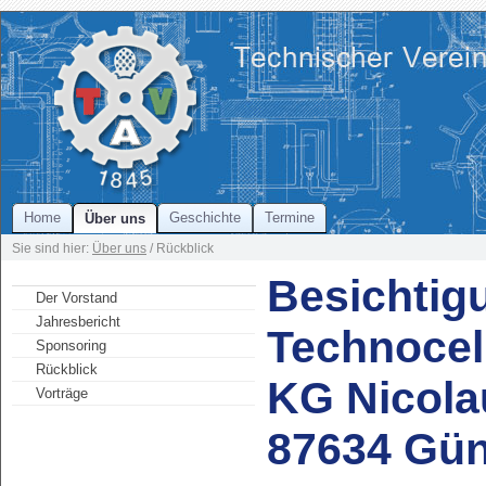
Home
Geschichte
Termine
Über uns
Sie sind hier:
Über uns
/ Rückblick
Besichtig
Der Vorstand
Jahresbericht
Technocel
Sponsoring
Rückblick
KG Nicolau
Vorträge
87634 Gün