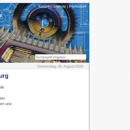
Kontakt
|
Sitemap
|
Impressum
Donnerstag, 06. August 2026
urg
nde
ten
ien und