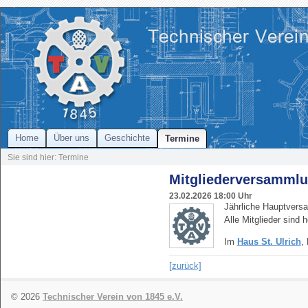
Home
Über uns
Geschichte
Termine
Sie sind hier: Termine
Mitgliederversammlun
23.02.2026
18:00 Uhr
Jährliche Hauptvers
Alle Mitglieder sind 
Im
Haus St. Ulrich
,
[zurück]
© 2026
Technischer Verein von 1845 e.V.