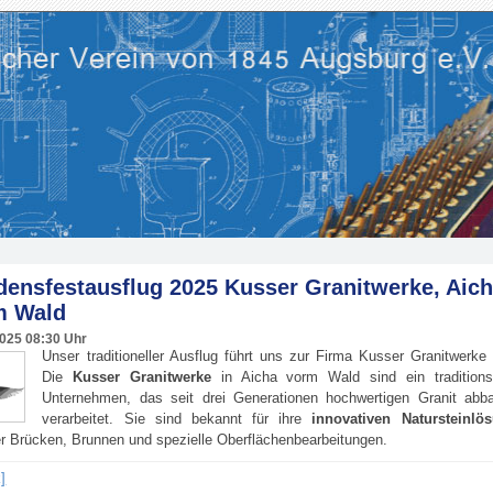
densfestausflug 2025 Kusser Granitwerke, Aic
m Wald
2025
08:30 Uhr
Unser traditioneller Ausflug führt uns zur Firma Kusser Granitwerk
Die
Kusser Granitwerke
in Aicha vorm Wald sind ein traditions
Unternehmen, das seit drei Generationen hochwertigen Granit abb
verarbeitet. Sie sind bekannt für ihre
innovativen Natursteinlö
er Brücken, Brunnen und spezielle Oberflächenbearbeitungen.
]