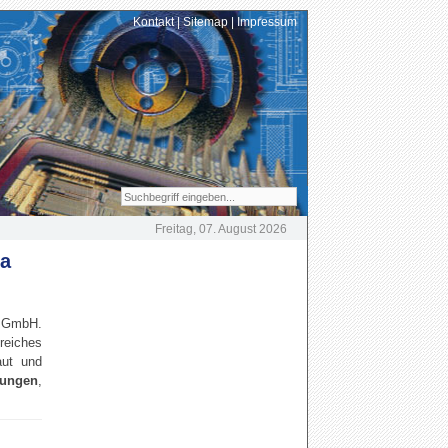
Kontakt
|
Sitemap
|
Impressum
Freitag, 07. August 2026
ha
e GmbH.
reiches
aut und
sungen
,